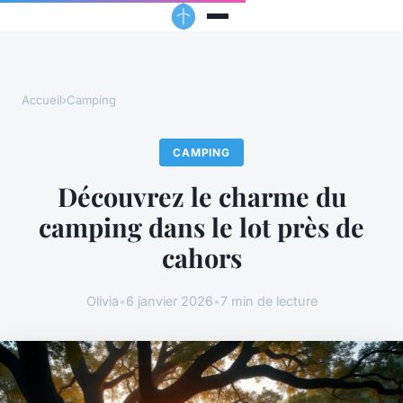
Accueil
›
Camping
CAMPING
Découvrez le charme du
camping dans le lot près de
cahors
Olivia
•
6 janvier 2026
•
7 min de lecture