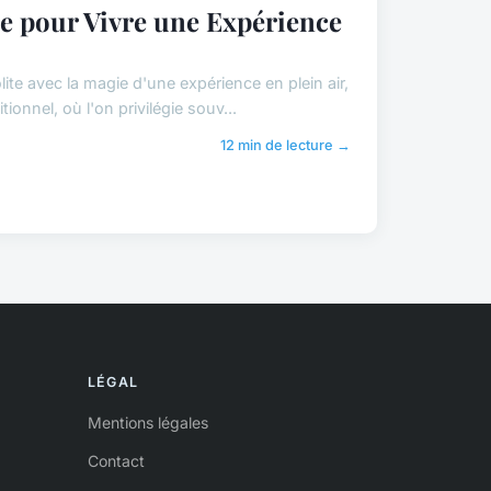
e pour Vivre une Expérience
te avec la magie d'une expérience en plein air,
onnel, où l'on privilégie souv...
12 min de lecture →
LÉGAL
Mentions légales
Contact