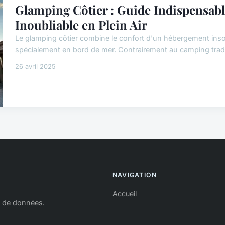
Glamping Côtier : Guide Indispensabl
Inoubliable en Plein Air
Le glamping côtier combine le confort d'un hébergement insoli
spécialement en bord de mer. Contrairement au camping traditi
26 avril 2025
NAVIGATION
Accueil
s de données.