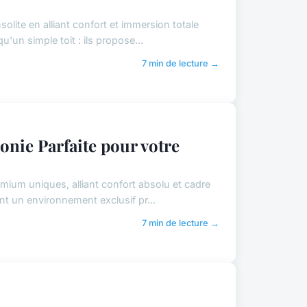
olite en alliant confort et immersion totale
u'un simple toit : ils propose...
7 min de lecture →
onie Parfaite pour votre
mium uniques, alliant confort absolu et cadre
nt un environnement exclusif pr...
7 min de lecture →