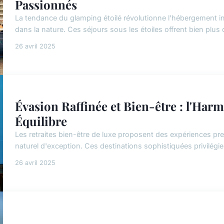
Passionnés
La tendance du glamping étoilé révolutionne l'hébergement ins
dans la nature. Ces séjours sous les étoiles offrent bien plus q
26 avril 2025
Évasion Raffinée et Bien-être : l'Harm
Équilibre
Les retraites bien-être de luxe proposent des expériences pre
naturel d'exception. Ces destinations sophistiquées privilégie
26 avril 2025