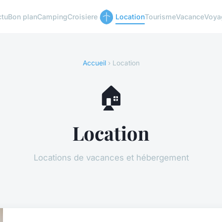
ctu
Bon plan
Camping
Croisiere
Location
Tourisme
Vacance
Voya
Accueil
› Location
🏠
Location
Locations de vacances et hébergement