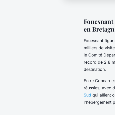
Fouesnant 
en Bretagn
Fouesnant figur
milliers de visi
le Comité Départ
record de 2,8 mi
destination.
Entre Concarnea
réussies, avec
Sud
qui allient 
l'hébergement pa