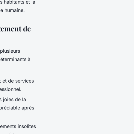
s habitants et la
te humaine.
rgement de
plusieurs
déterminants à
 et de services
essionnel.
 joies de la
préciable après
ements insolites