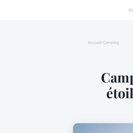
A
Accueil
›
Camping
Campi
étoi