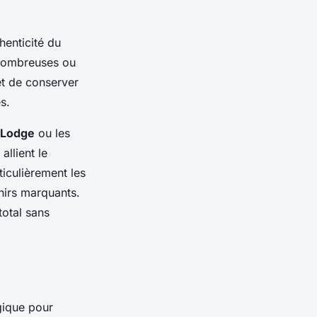
henticité du
s nombreuses ou
et de conserver
s.
 Lodge
ou les
allient le
iculièrement les
nirs marquants.
otal sans
gique pour