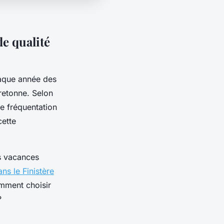
e qualité
haque année des
bretonne. Selon
e fréquentation
cette
s vacances
ns le Finistère
omment choisir
?