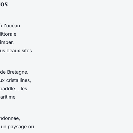
vos
où l'océan
ittorale
uimper,
us beaux sites
de Bretagne.
 cristallines,
paddle... les
aritime
randonnée,
s un paysage où