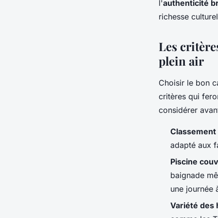
l'
authenticité 
richesse culture
Les critèr
plein air
Choisir le bon 
critères qui fer
considérer avant
Classement 
adapté aux f
Piscine cou
baignade mêm
une journée à
Variété des