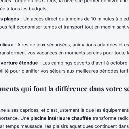
ntes Lodge ou les Cocos, la diversité permet de vivre une
ée à tous les budgets.
es plages
: Un accès direct ou à moins de 10 minutes à pie
vous fait économiser temps et transport tout en maximisan
iliaux
: Aires de jeux sécurisées, animations adaptées et e
transforment vos vacances en moments sereins pour toute la
uverture étendue
: Les campings ouverts d'avril à octobre 
bilité pour planifier vos séjours aux meilleures périodes tarif
ents qui font la différence dans votre s
e a ses caprices, et c'est justement là que les équipement
mportance. Une
piscine intérieure chauffée
transforme radic
ar temps maussade, les plaisirs aquatiques continuent dans