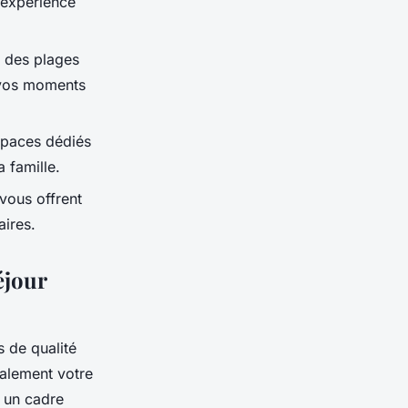
 expérience
d des plages
t vos moments
spaces dédiés
 famille.
vous offrent
aires.
éjour
s de qualité
alement votre
 un cadre