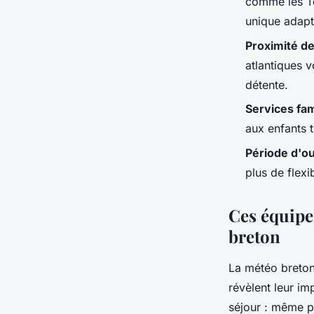
comme les Te
unique adapt
Proximité d
atlantiques 
détente.
Services fam
aux enfants 
Période d'o
plus de flexi
Ces équipem
breton
La météo bretonn
révèlent leur i
séjour : même p