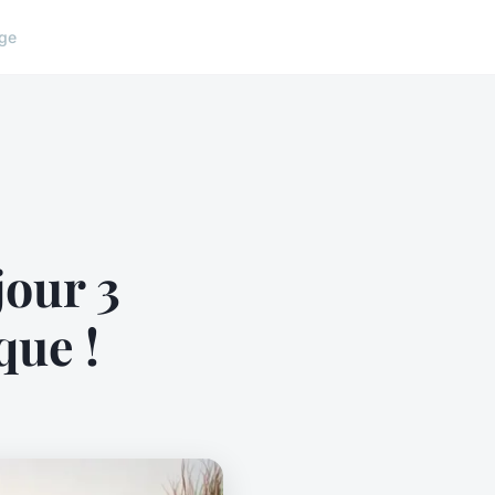
ge
jour 3
que !