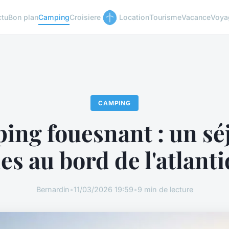
ctu
Bon plan
Camping
Croisiere
Location
Tourisme
Vacance
Voya
CAMPING
ng fouesnant : un sé
les au bord de l'atlanti
Bernardin
•
11/03/2026 19:59
•
9 min de lecture