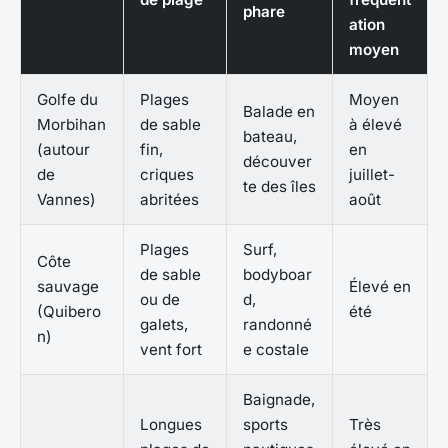
phare
ation
moyen
Golfe du
Plages
Moyen
Balade en
Morbihan
de sable
à élevé
bateau,
(autour
fin,
en
découver
de
criques
juillet-
te des îles
Vannes)
abritées
août
Plages
Surf,
Côte
de sable
bodyboar
sauvage
Élevé en
ou de
d,
(Quibero
été
galets,
randonné
n)
vent fort
e costale
Baignade,
Longues
sports
Très