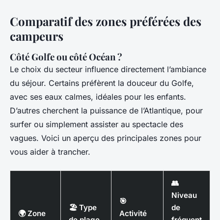
Comparatif des zones préférées des
campeurs
Côté Golfe ou côté Océan ?
Le choix du secteur influence directement l’ambiance
du séjour. Certains préfèrent la douceur du Golfe,
avec ses eaux calmes, idéales pour les enfants.
D’autres cherchent la puissance de l’Atlantique, pour
surfer ou simplement assister au spectacle des
vagues. Voici un aperçu des principales zones pour
vous aider à trancher.
👥
Niveau
🎯
🏖️ Type
de
🌍 Zone
Activité
de plage
fréquent