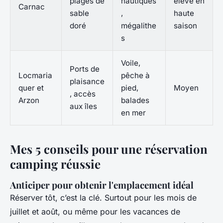
plages de
nautiques
élevé en
Carnac
sable
,
haute
doré
mégalithe
saison
s
Voile,
Ports de
Locmaria
pêche à
plaisance
quer et
pied,
Moyen
, accès
Arzon
balades
aux îles
en mer
Mes 5 conseils pour une réservation
camping réussie
Anticiper pour obtenir l'emplacement idéal
Réserver tôt, c’est la clé. Surtout pour les mois de
juillet et août, ou même pour les vacances de