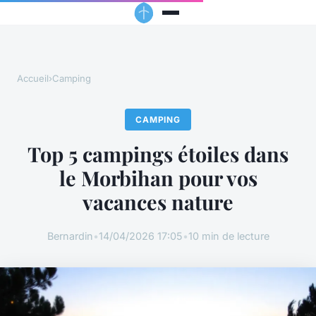
Accueil
›
Camping
CAMPING
Top 5 campings étoiles dans
le Morbihan pour vos
vacances nature
Bernardin
•
14/04/2026 17:05
•
10 min de lecture