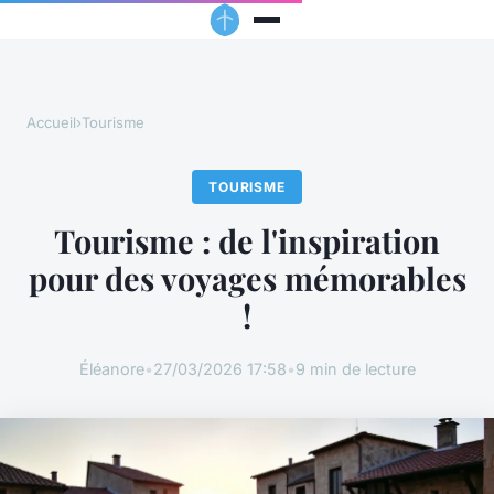
Accueil
›
Tourisme
TOURISME
Tourisme : de l'inspiration
pour des voyages mémorables
!
Éléanore
•
27/03/2026 17:58
•
9 min de lecture