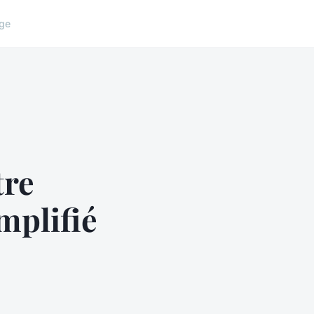
ge
tre
mplifié