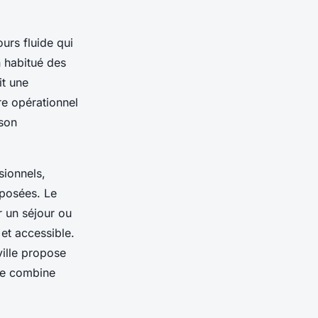
urs fluide qui
 habitué des
it une
re opérationnel
 son
sionnels,
oposées. Le
r un séjour ou
 et accessible.
ville propose
ice combine