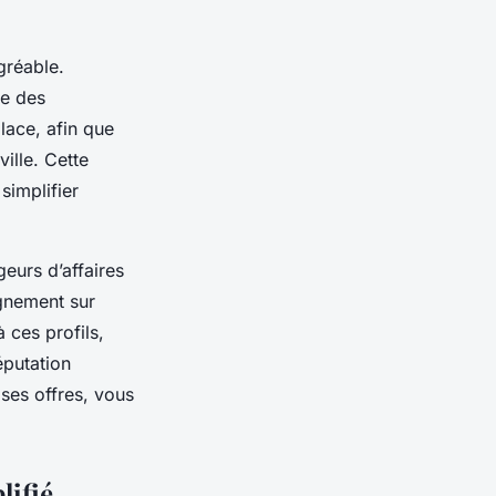
gréable.
le des
lace, afin que
ille. Cette
simplifier
geurs d’affaires
gnement sur
 ces profils,
éputation
 ses offres, vous
lifié