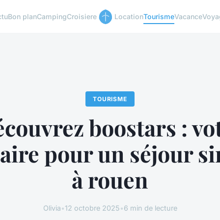
ctu
Bon plan
Camping
Croisiere
Location
Tourisme
Vacance
Voya
TOURISME
couvrez boostars : vo
aire pour un séjour si
à rouen
Olivia
•
12 octobre 2025
•
6 min de lecture