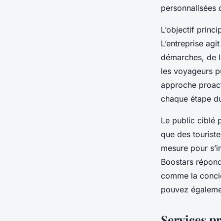
personnalisées 
L’objectif princ
L’entreprise agi
démarches, de la
les voyageurs pu
approche proact
chaque étape du
Le public ciblé 
que des tourist
mesure pour s’in
Boostars répond
comme la concier
pouvez égaleme
Services p