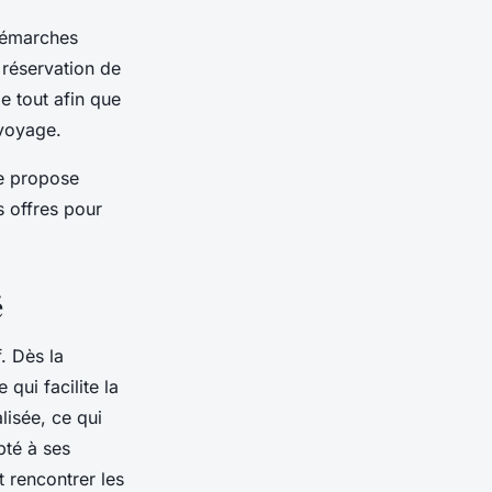
 démarches
 réservation de
 tout afin que
 voyage.
le propose
 offres pour
é
. Dès la
 qui facilite la
lisée, ce qui
té à ses
t rencontrer les