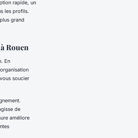
ption rapide, un
 les profils.
 plus grand
r à Rouen
n. En
l'organisation
 vous soucier
agnement.
agisse de
sure améliore
entes