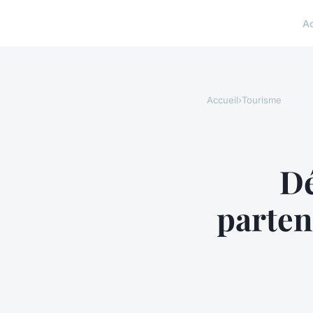
A
Accueil
›
Tourisme
Dé
parten