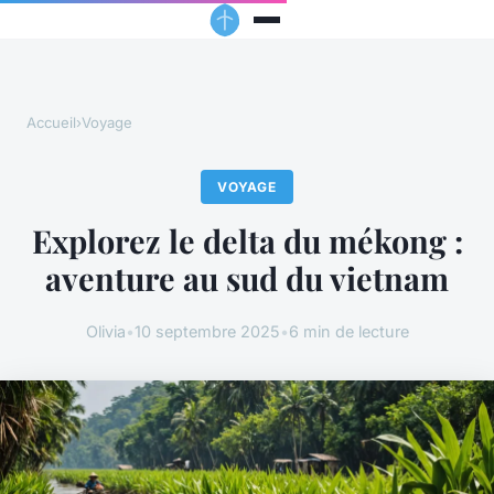
Accueil
›
Voyage
VOYAGE
Explorez le delta du mékong :
aventure au sud du vietnam
Olivia
•
10 septembre 2025
•
6 min de lecture